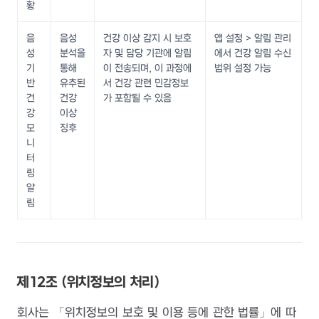
황
음
음성
건강 이상 감지 시 보호
앱 설정 > 알림 관리
성
분석을
자 및 담당 기관에 알림
에서 건강 알림 수신
기
통해
이 전송되며, 이 과정에
범위 설정 가능
반
유추된
서 건강 관련 민감정보
건
건강
가 포함될 수 있음
강
이상
모
징후
니
터
링
알
림
제12조 (위치정보의 처리)
회사는 「위치정보의 보호 및 이용 등에 관한 법률」에 따