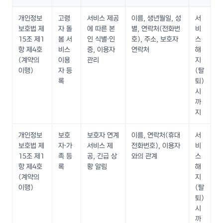
개인정보
고령
서비스 제공
이름, 생년월일, 성
서
보호법 제
자 돌
에 따른 본
별, 연락처(전화번
비
15조 제1
봄 서
인 식별·인
호), 주소, 보호자
스
항 제4호
비스
증, 이용자
연락처
해
(계약의
이용
관리
지
이행)
자 등
(탈
록
퇴)
시
까
지
개인정보
보호
보호자 연계
이름, 연락처(휴대
서
보호법 제
자·가
서비스 제
전화번호), 이용자
비
15조 제1
족 등
공, 긴급 상
와의 관계
스
항 제4호
록
황 알림
해
(계약의
지
이행)
(탈
퇴)
시
까