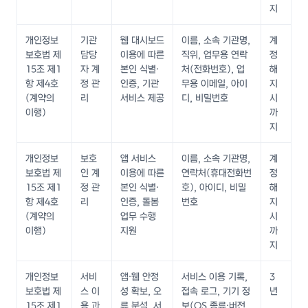
지
개인정보
기관
웹 대시보드
이름, 소속 기관명,
계
보호법 제
담당
이용에 따른
직위, 업무용 연락
정
15조 제1
자 계
본인 식별·
처(전화번호), 업
해
항 제4호
정 관
인증, 기관
무용 이메일, 아이
지
(계약의
리
서비스 제공
디, 비밀번호
시
이행)
까
지
개인정보
보호
앱 서비스
이름, 소속 기관명,
계
보호법 제
인 계
이용에 따른
연락처(휴대전화번
정
15조 제1
정 관
본인 식별·
호), 아이디, 비밀
해
항 제4호
리
인증, 돌봄
번호
지
(계약의
업무 수행
시
이행)
지원
까
지
개인정보
서비
앱·웹 안정
서비스 이용 기록,
3
보호법 제
스 이
성 확보, 오
접속 로그, 기기 정
년
15조 제1
용 과
류 분석, 서
보(OS 종류·버전,