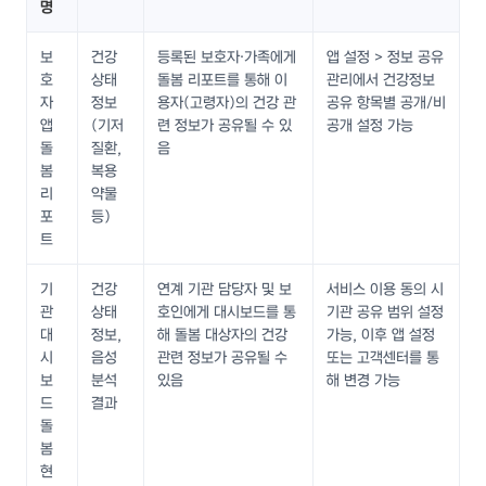
명
보
건강
등록된 보호자·가족에게
앱 설정 > 정보 공유
호
상태
돌봄 리포트를 통해 이
관리에서 건강정보
자
정보
용자(고령자)의 건강 관
공유 항목별 공개/비
앱
(기저
련 정보가 공유될 수 있
공개 설정 가능
돌
질환,
음
봄
복용
리
약물
포
등)
트
기
건강
연계 기관 담당자 및 보
서비스 이용 동의 시
관
상태
호인에게 대시보드를 통
기관 공유 범위 설정
대
정보,
해 돌봄 대상자의 건강
가능, 이후 앱 설정
시
음성
관련 정보가 공유될 수
또는 고객센터를 통
보
분석
있음
해 변경 가능
드
결과
돌
봄
현